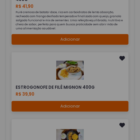
R$ 41,90
Purê cremoso de batata-doce, rico em carboidratos de lenta absorção,
recheado com frango desfiado temperado e finalizado com queijo, granola
salgada funcional e mix de sementes. Uma refeição equilibrada, nutritiva e
cheia de sabor, perfeita para quem busca praticidade sem abrir mão de
uma alimentação saudável.
Adicionar
ESTROGONOFE DE FILÉ MIGNON 400G
R$ 39,90
Adicionar