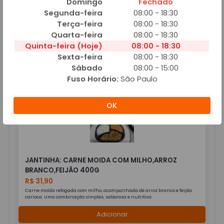
Domingo
Fechado
Segunda-feira
08:00 - 18:30
Terça-feira
08:00 - 18:30
Quarta-feira
08:00 - 18:30
JANTINHA: CARNE DE PANELA COM MANDIOCA,
Quinta-feira (Hoje)
08:00 - 18:30
ARROZ BRANCO E CREME
Sexta-feira
08:00 - 18:30
R$ 24,90
Sábado
08:00 - 15:00
Fuso Horário:
São Paulo
Adicionar
OK
JANTINHA: CARNE MOIDA COM MILHO,ARROZ
BRANCO,FEIJÃO 400G
R$ 31,90
Carne moída refogada com milho, acompanhada de arroz branco e feijão
carioca. Uma combinação simples, saborosa e nutritiva.
Adicionar