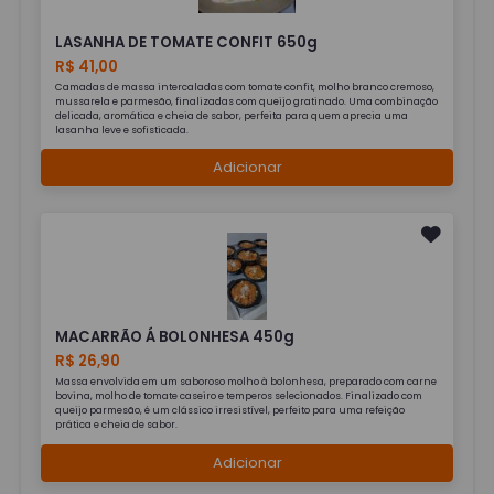
LASANHA DE TOMATE CONFIT 650g
R$ 41,00
Camadas de massa intercaladas com tomate confit, molho branco cremoso,
mussarela e parmesão, finalizadas com queijo gratinado. Uma combinação
delicada, aromática e cheia de sabor, perfeita para quem aprecia uma
lasanha leve e sofisticada.
Adicionar
MACARRÃO Á BOLONHESA 450g
R$ 26,90
Massa envolvida em um saboroso molho à bolonhesa, preparado com carne
bovina, molho de tomate caseiro e temperos selecionados. Finalizado com
queijo parmesão, é um clássico irresistível, perfeito para uma refeição
prática e cheia de sabor.
Adicionar