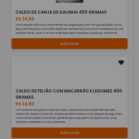
CALDO DE CANJA DE GALINHA 450 GRAMAS
R$ 24,90
Uma receita clássica e reconfortante, preparada com frango desfiado, arroz,
legumes frescos e um caldo saboroso, temperado com ervas e especiarias na
medida certa. Leve, nutritiva e perfeita para aquecer qualquer momento.
Adicionar
CALDO DE FEIJÃO COM MACARRÃO E LEGUMES 450
GRAMAS
R$ 24,90
Um caldo encorpado e cheio de sabor, preparado com feijão temperado,
macarrão, bacon crocante, calabresa defumada e uma seleção de legumes.
Uma combinação irresistível, perfeita para aquecer e proporcionar uma
refeição completa e muito saborosa.
Adicionar