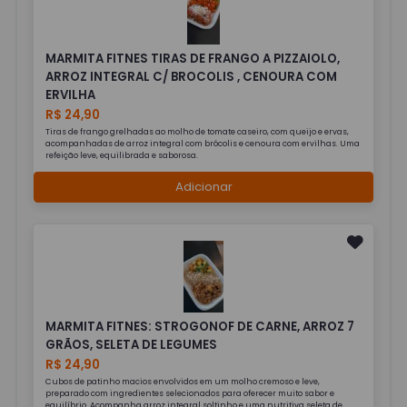
MARMITA FITNES TIRAS DE FRANGO A PIZZAIOLO,
ARROZ INTEGRAL C/ BROCOLIS , CENOURA COM
ERVILHA
R$ 24,90
Tiras de frango grelhadas ao molho de tomate caseiro, com queijo e ervas,
acompanhadas de arroz integral com brócolis e cenoura com ervilhas. Uma
refeição leve, equilibrada e saborosa.
Adicionar
MARMITA FITNES: STROGONOF DE CARNE, ARROZ 7
GRÃOS, SELETA DE LEGUMES
R$ 24,90
Cubos de patinho macios envolvidos em um molho cremoso e leve,
preparado com ingredientes selecionados para oferecer muito sabor e
equilíbrio. Acompanha arroz integral soltinho e uma nutritiva seleta de