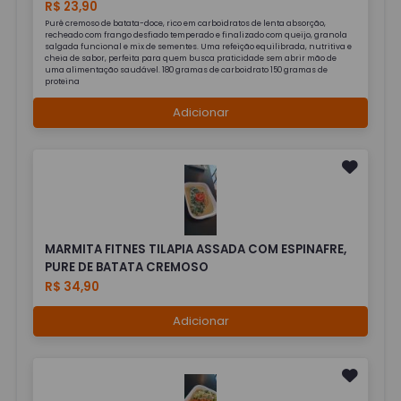
R$ 23,90
Purê cremoso de batata-doce, rico em carboidratos de lenta absorção,
recheado com frango desfiado temperado e finalizado com queijo, granola
salgada funcional e mix de sementes. Uma refeição equilibrada, nutritiva e
cheia de sabor, perfeita para quem busca praticidade sem abrir mão de
uma alimentação saudável. 180 gramas de carboidrato 150 gramas de
proteina
Adicionar
MARMITA FITNES TILAPIA ASSADA COM ESPINAFRE,
PURE DE BATATA CREMOSO
R$ 34,90
Adicionar