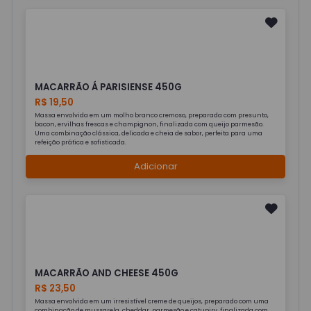
MACARRÃO Á PARISIENSE 450G
R$ 19,50
Massa envolvida em um molho branco cremoso, preparada com presunto,
bacon, ervilhas frescas e champignon, finalizada com queijo parmesão.
Uma combinação clássica, delicada e cheia de sabor, perfeita para uma
refeição prática e sofisticada.
Adicionar
MACARRÃO AND CHEESE 450G
R$ 23,50
Massa envolvida em um irresistível creme de queijos, preparado com uma
combinação de mussarela, cheddar, parmesão e catupiry, finalizada com