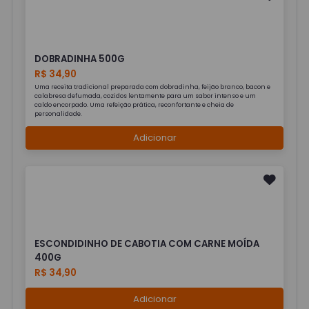
DOBRADINHA 500G
R$ 34,90
Uma receita tradicional preparada com dobradinha, feijão branco, bacon e
calabresa defumada, cozidos lentamente para um sabor intenso e um
caldo encorpado. Uma refeição prática, reconfortante e cheia de
personalidade.
Adicionar
ESCONDIDINHO DE CABOTIA COM CARNE MOÍDA
400G
R$ 34,90
Adicionar