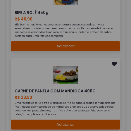
BIFE A ROLÊ 450g
R$ 46,90
Bife bovino macio recheado com cenoura e bacon, cuidadosamente
enrolado e cozido lentamente em um saboroso molho caseiro de tomates e
temperos selecionados. Uma receita clássica, suculenta e cheia de sabor,
perfeita para uma refeição completa.
Adicionar
CARNE DE PANELA COM MANDIOCA 400G
R$ 38,90
Uma receita caseira e tradicional de carne de panela cozida lentamente até
ficar macia, acompanhada de mandioca cremosa que absorve todo o sabor
do caldo. Um prato simples, nutritivo e cheio de sabor, perfeito para uma
refeição completa e acolhedora.
Adicionar