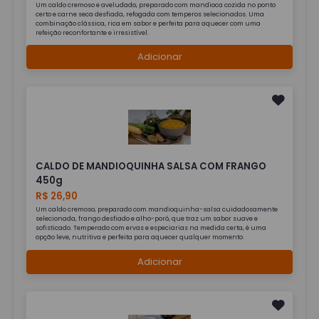
Um caldo cremoso e aveludado, preparado com mandioca cozida no ponto
certo e carne seca desfiada, refogada com temperos selecionados. Uma
combinação clássica, rica em sabor e perfeita para aquecer com uma
refeição reconfortante e irresistível.
Adicionar
CALDO DE MANDIOQUINHA SALSA COM FRANGO
450g
R$ 26,90
Um caldo cremoso, preparado com mandioquinha-salsa cuidadosamente
selecionada, frango desfiado e alho-poró, que traz um sabor suave e
sofisticado. Temperado com ervas e especiarias na medida certa, é uma
opção leve, nutritiva e perfeita para aquecer qualquer momento.
Adicionar