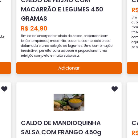
MACARRÃO E LEGUMES 450
R$
GRAMAS
Um 
cub
R$ 24,90
man
fre
Um caldo encorpado e cheio de sabor, preparado com
ida
comb
feijão temperado, macarrão, bacon crocante, calabresa
aqu
defumada e uma seleção de legumes. Uma combinação
sab
irresistível, perfeita para aquecer e proporcionar uma
refeição completa e muito saborosa.
Adicionar
CALDO DE MANDIOQUINHA
C
SALSA COM FRANGO 450g
R$