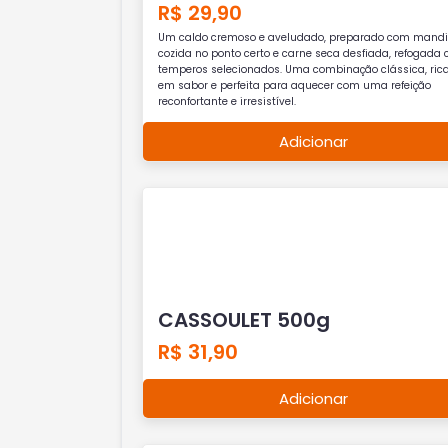
R$ 29,90
Um caldo cremoso e aveludado, preparado com mand
cozida no ponto certo e carne seca desfiada, refogada
temperos selecionados. Uma combinação clássica, ric
em sabor e perfeita para aquecer com uma refeição
reconfortante e irresistível.
Adicionar
CASSOULET 500g
R$ 31,90
Adicionar