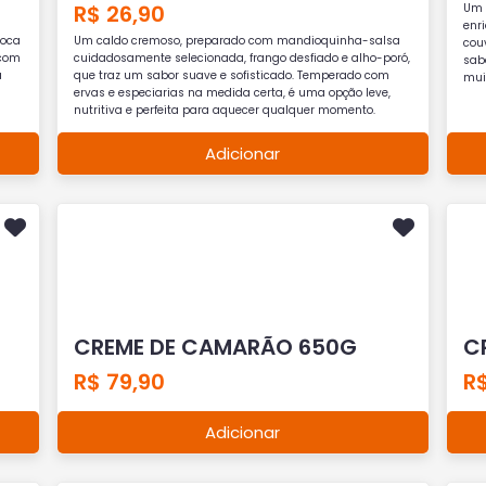
R$ 26,90
Um 
enr
ioca
Um caldo cremoso, preparado com mandioquinha-salsa
cou
 com
cuidadosamente selecionada, frango desfiado e alho-poró,
sab
a
que traz um sabor suave e sofisticado. Temperado com
muit
ervas e especiarias na medida certa, é uma opção leve,
nutritiva e perfeita para aquecer qualquer momento.
Adicionar
CREME DE CAMARÃO 650G
C
R$ 79,90
R
Adicionar