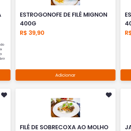
A
ESTROGONOFE DE FILÉ MIGNON
E
400G
4
R$ 39,90
R$
ado
ix
ia
brir
Adicionar
FILÉ DE SOBRECOXA AO MOLHO
J