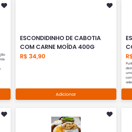
ESCONDIDINHO DE CABOTIA
E
COM CARNE MOÍDA 400G
C
R$ 34,90
R$
ijão
nte
Pur
des
.
uma
com
refe
Adicionar