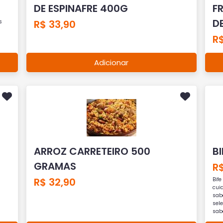
DE ESPINAFRE 400G
F
D
R$ 33,90
s
R
Adicionar
ARROZ CARRETEIRO 500
BI
GRAMAS
R
R$ 32,90
Bif
cui
sab
sel
sabo