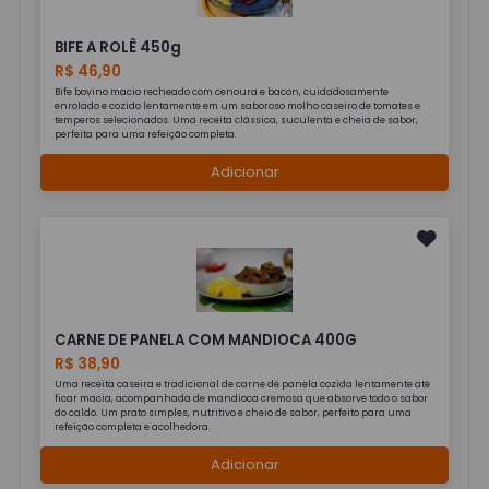
BIFE A ROLÊ 450g
R$ 46,90
Bife bovino macio recheado com cenoura e bacon, cuidadosamente
enrolado e cozido lentamente em um saboroso molho caseiro de tomates e
temperos selecionados. Uma receita clássica, suculenta e cheia de sabor,
perfeita para uma refeição completa.
Adicionar
CARNE DE PANELA COM MANDIOCA 400G
R$ 38,90
Uma receita caseira e tradicional de carne de panela cozida lentamente até
ficar macia, acompanhada de mandioca cremosa que absorve todo o sabor
do caldo. Um prato simples, nutritivo e cheio de sabor, perfeito para uma
refeição completa e acolhedora.
Adicionar