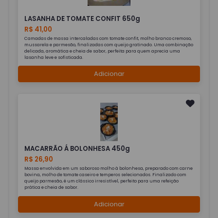
LASANHA DE TOMATE CONFIT 650g
R$ 41,00
Camadas de massa intercaladas com tomate confit, molho branco cremoso,
mussarela e parmesão, finalizadas com queijo gratinado. Uma combinação
delicada, aromática e cheia de sabor, perfeita para quem aprecia uma
lasanha leve e sofisticada.
Adicionar
MACARRÃO Á BOLONHESA 450g
R$ 26,90
Massa envolvida em um saboroso molho à bolonhesa, preparado com carne
bovina, molho de tomate caseiro e temperos selecionados. Finalizado com
queijo parmesão, é um clássico irresistível, perfeito para uma refeição
prática e cheia de sabor.
Adicionar