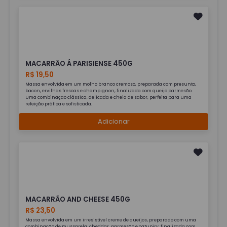
MACARRÃO Á PARISIENSE 450G
R$ 19,50
Massa envolvida em um molho branco cremoso, preparada com presunto,
bacon, ervilhas frescas e champignon, finalizada com queijo parmesão.
Uma combinação clássica, delicada e cheia de sabor, perfeita para uma
refeição prática e sofisticada.
Adicionar
MACARRÃO AND CHEESE 450G
R$ 23,50
Massa envolvida em um irresistível creme de queijos, preparado com uma
combinação de mussarela, cheddar, parmesão e catupiry, finalizada com