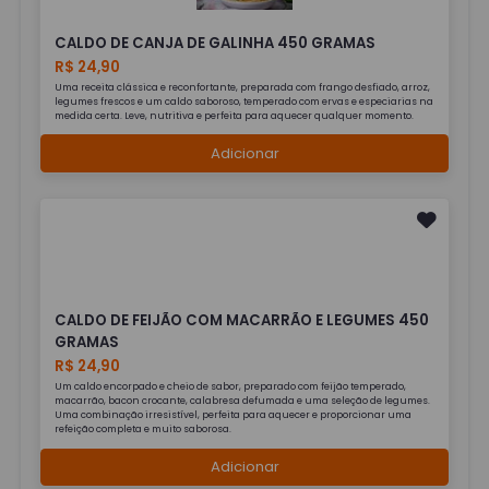
CALDO DE CANJA DE GALINHA 450 GRAMAS
R$ 24,90
Uma receita clássica e reconfortante, preparada com frango desfiado, arroz,
legumes frescos e um caldo saboroso, temperado com ervas e especiarias na
medida certa. Leve, nutritiva e perfeita para aquecer qualquer momento.
Adicionar
CALDO DE FEIJÃO COM MACARRÃO E LEGUMES 450
GRAMAS
R$ 24,90
Um caldo encorpado e cheio de sabor, preparado com feijão temperado,
macarrão, bacon crocante, calabresa defumada e uma seleção de legumes.
Uma combinação irresistível, perfeita para aquecer e proporcionar uma
refeição completa e muito saborosa.
Adicionar