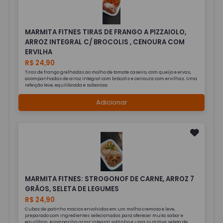
MARMITA FITNES TIRAS DE FRANGO A PIZZAIOLO,
ARROZ INTEGRAL C/ BROCOLIS , CENOURA COM
ERVILHA
R$ 24,90
Tiras de frango grelhadas ao molho de tomate caseiro, com queijo e ervas,
acompanhadas de arroz integral com brócolis e cenoura com ervilhas. Uma
refeição leve, equilibrada e saborosa.
Adicionar
MARMITA FITNES: STROGONOF DE CARNE, ARROZ 7
GRÃOS, SELETA DE LEGUMES
R$ 24,90
Cubos de patinho macios envolvidos em um molho cremoso e leve,
preparado com ingredientes selecionados para oferecer muito sabor e
equilíbrio. Acompanha arroz integral soltinho e uma nutritiva seleta de