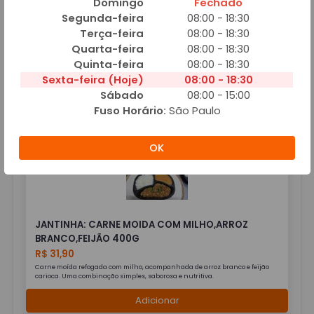
Domingo
Fechado
Segunda-feira
08:00 - 18:30
Terça-feira
08:00 - 18:30
Quarta-feira
08:00 - 18:30
JANTINHA: CARNE DE PANELA COM MANDIOCA,
Quinta-feira
08:00 - 18:30
ARROZ BRANCO E CREME
Sexta-feira (Hoje)
08:00 - 18:30
R$ 24,90
Sábado
08:00 - 15:00
Fuso Horário:
São Paulo
Adicionar
OK
JANTINHA: CARNE MOIDA COM MILHO,ARROZ
BRANCO,FEIJÃO 400G
R$ 31,90
Carne moída refogada com milho, acompanhada de arroz branco e feijão
carioca. Uma combinação simples, saborosa e nutritiva.
Adicionar