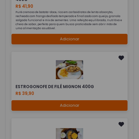
R$ 41,90
Purê cremoso de batata-doce, rico em carboidratos de lenta absorção,
recheado com frango desfiado temperado e finalizado com queijo, granola
salgada funcional e mix de sementes. Uma refeição equilibrada, nutritiva e
cheia de sabor, perfeita para quem busca praticidade sem abrir mão de
uma alimentação saudável.
Adicionar
ESTROGONOFE DE FILÉ MIGNON 400G
R$ 39,90
Adicionar