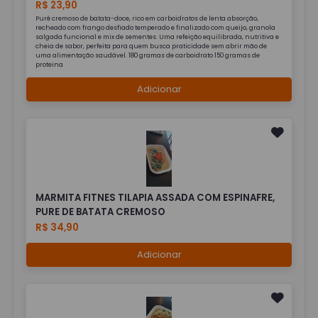
R$ 23,90
Purê cremoso de batata-doce, rico em carboidratos de lenta absorção,
recheado com frango desfiado temperado e finalizado com queijo, granola
salgada funcional e mix de sementes. Uma refeição equilibrada, nutritiva e
cheia de sabor, perfeita para quem busca praticidade sem abrir mão de
uma alimentação saudável. 180 gramas de carboidrato 150 gramas de
proteina
Adicionar
MARMITA FITNES TILAPIA ASSADA COM ESPINAFRE,
PURE DE BATATA CREMOSO
R$ 34,90
Adicionar