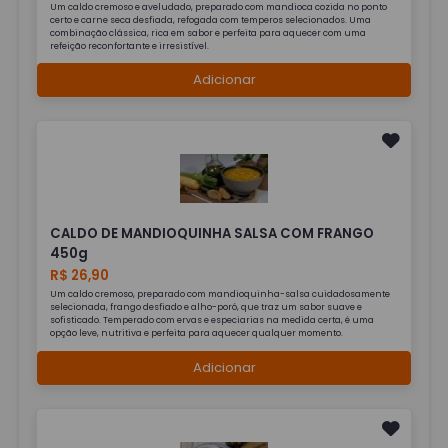
Um caldo cremoso e aveludado, preparado com mandioca cozida no ponto
certo e carne seca desfiada, refogada com temperos selecionados. Uma
combinação clássica, rica em sabor e perfeita para aquecer com uma
refeição reconfortante e irresistível.
Adicionar
CALDO DE MANDIOQUINHA SALSA COM FRANGO
450g
R$ 26,90
Um caldo cremoso, preparado com mandioquinha-salsa cuidadosamente
selecionada, frango desfiado e alho-poró, que traz um sabor suave e
sofisticado. Temperado com ervas e especiarias na medida certa, é uma
opção leve, nutritiva e perfeita para aquecer qualquer momento.
Adicionar