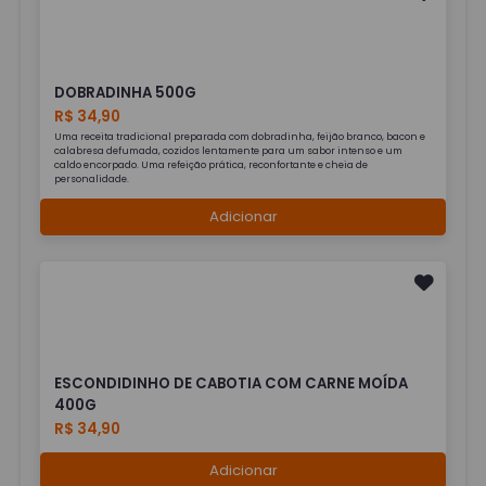
DOBRADINHA 500G
R$ 34,90
Uma receita tradicional preparada com dobradinha, feijão branco, bacon e
calabresa defumada, cozidos lentamente para um sabor intenso e um
caldo encorpado. Uma refeição prática, reconfortante e cheia de
personalidade.
Adicionar
ESCONDIDINHO DE CABOTIA COM CARNE MOÍDA
400G
R$ 34,90
Adicionar