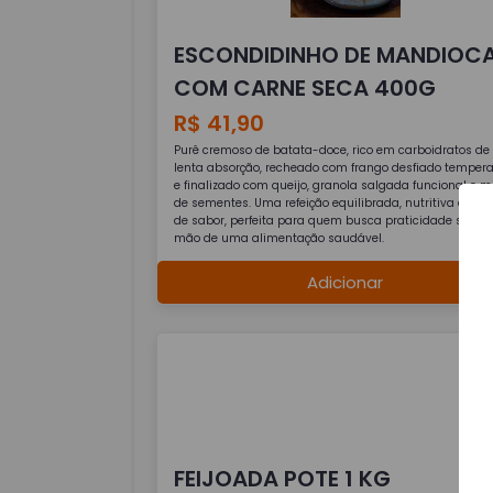
ESCONDIDINHO DE MANDIOC
COM CARNE SECA 400G
R$ 41,90
Purê cremoso de batata-doce, rico em carboidratos de
lenta absorção, recheado com frango desfiado temper
e finalizado com queijo, granola salgada funcional e m
de sementes. Uma refeição equilibrada, nutritiva e che
de sabor, perfeita para quem busca praticidade sem a
mão de uma alimentação saudável.
Adicionar
FEIJOADA POTE 1 KG