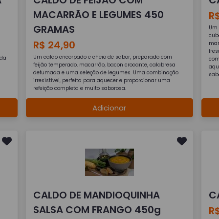
MACARRÃO E LEGUMES 450
R$
GRAMAS
Um 
cub
R$ 24,90
man
fre
Um caldo encorpado e cheio de sabor, preparado com
ida
comb
feijão temperado, macarrão, bacon crocante, calabresa
aqu
defumada e uma seleção de legumes. Uma combinação
sab
irresistível, perfeita para aquecer e proporcionar uma
refeição completa e muito saborosa.
Adicionar
CALDO DE MANDIOQUINHA
C
SALSA COM FRANGO 450g
R$