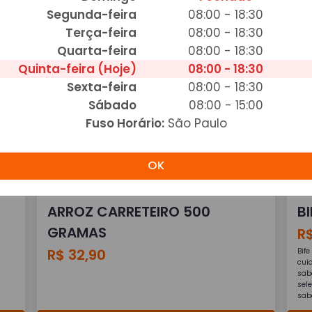
DE ESPINAFRE 400G
F
Segunda-feira
08:00 - 18:30
D
R$ 33,90
Terça-feira
08:00 - 18:30
s
Quarta-feira
08:00 - 18:30
R
Quinta-feira (Hoje)
08:00 - 18:30
Sexta-feira
08:00 - 18:30
Adicionar
Sábado
08:00 - 15:00
Fuso Horário:
São Paulo
OK
ARROZ CARRETEIRO 500
BI
GRAMAS
R
R$ 32,90
Bif
cui
sab
sel
sabo