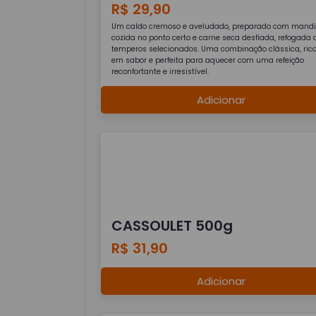
R$ 29,90
Um caldo cremoso e aveludado, preparado com mand
cozida no ponto certo e carne seca desfiada, refogada
temperos selecionados. Uma combinação clássica, ric
em sabor e perfeita para aquecer com uma refeição
reconfortante e irresistível.
Adicionar
CASSOULET 500g
R$ 31,90
Adicionar