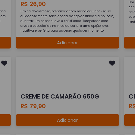
R$ 26,90
Um 
enr
ioca
Um caldo cremoso, preparado com mandioquinha-salsa
cou
 com
cuidadosamente selecionada, frango desfiado e alho-poró,
sab
a
que traz um sabor suave e sofisticado. Temperado com
muit
ervas e especiarias na medida certa, é uma opção leve,
nutritiva e perfeita para aquecer qualquer momento.
Adicionar
CREME DE CAMARÃO 650G
C
R$ 79,90
R
Adicionar