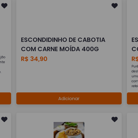
ESCONDIDINHO DE CABOTIA
E
COM CARNE MOÍDA 400G
C
R$ 34,90
R$
ijão
nte
Pur
des
.
uma
com
refe
Adicionar