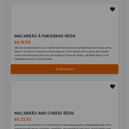
MACARRÃO Á PARISIENSE 450G
R$ 19,50
Massa envolvida em um molho branco cremoso, preparada com presunto,
bacon, ervilhas frescas e champignon, finalizada com queijo parmesão.
Uma combinação clássica, delicada e cheia de sabor, perfeita para uma
refeição prática e sofisticada.
Adicionar
MACARRÃO AND CHEESE 450G
R$ 23,50
Massa envolvida em um irresistível creme de queijos, preparado com uma
combinação de mussarela, cheddar, parmesão e catupiry, finalizada com