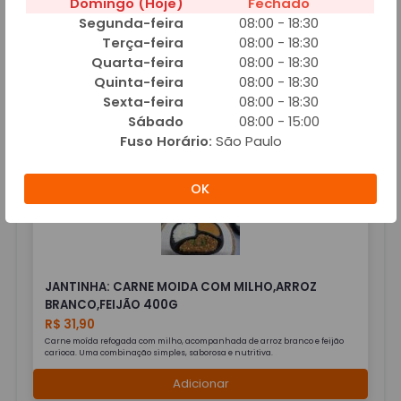
Domingo (Hoje)
Fechado
Segunda-feira
08:00 - 18:30
Terça-feira
08:00 - 18:30
Quarta-feira
08:00 - 18:30
JANTINHA: CARNE DE PANELA COM MANDIOCA,
Quinta-feira
08:00 - 18:30
ARROZ BRANCO E CREME
Sexta-feira
08:00 - 18:30
R$ 24,90
Sábado
08:00 - 15:00
Fuso Horário:
São Paulo
Adicionar
OK
JANTINHA: CARNE MOIDA COM MILHO,ARROZ
BRANCO,FEIJÃO 400G
R$ 31,90
Carne moída refogada com milho, acompanhada de arroz branco e feijão
carioca. Uma combinação simples, saborosa e nutritiva.
Adicionar