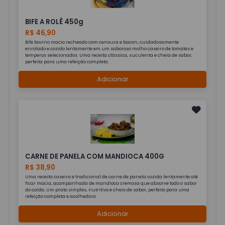
BIFE A ROLÊ 450g
R$ 46,90
Bife bovino macio recheado com cenoura e bacon, cuidadosamente
enrolado e cozido lentamente em um saboroso molho caseiro de tomates e
temperos selecionados. Uma receita clássica, suculenta e cheia de sabor,
perfeita para uma refeição completa.
Adicionar
CARNE DE PANELA COM MANDIOCA 400G
R$ 38,90
Uma receita caseira e tradicional de carne de panela cozida lentamente até
ficar macia, acompanhada de mandioca cremosa que absorve todo o sabor
do caldo. Um prato simples, nutritivo e cheio de sabor, perfeito para uma
refeição completa e acolhedora.
Adicionar