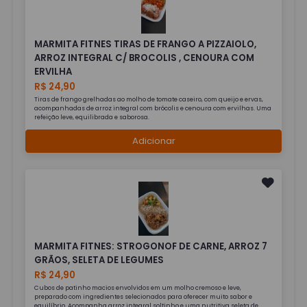
MARMITA FITNES TIRAS DE FRANGO A PIZZAIOLO,
ARROZ INTEGRAL C/ BROCOLIS , CENOURA COM
ERVILHA
R$ 24,90
Tiras de frango grelhadas ao molho de tomate caseiro, com queijo e ervas,
acompanhadas de arroz integral com brócolis e cenoura com ervilhas. Uma
refeição leve, equilibrada e saborosa.
Adicionar
MARMITA FITNES: STROGONOF DE CARNE, ARROZ 7
GRÃOS, SELETA DE LEGUMES
R$ 24,90
Cubos de patinho macios envolvidos em um molho cremoso e leve,
preparado com ingredientes selecionados para oferecer muito sabor e
equilíbrio. Acompanha arroz integral soltinho e uma nutritiva seleta de