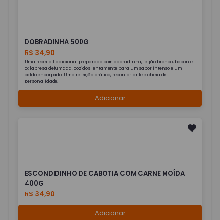
DOBRADINHA 500G
R$ 34,90
Uma receita tradicional preparada com dobradinha, feijão branco, bacon e
calabresa defumada, cozidos lentamente para um sabor intenso e um
caldo encorpado. Uma refeição prática, reconfortante e cheia de
personalidade.
Adicionar
ESCONDIDINHO DE CABOTIA COM CARNE MOÍDA
400G
R$ 34,90
Adicionar