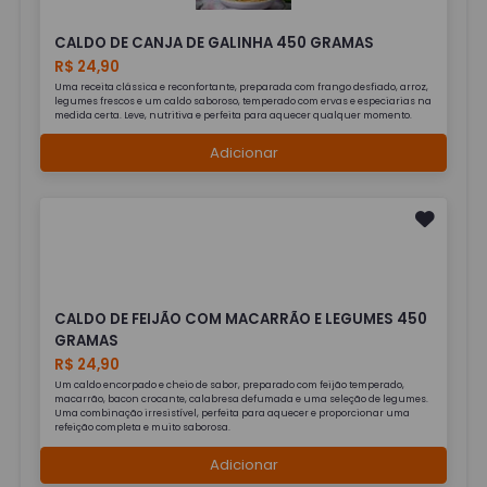
CALDO DE CANJA DE GALINHA 450 GRAMAS
R$ 24,90
Uma receita clássica e reconfortante, preparada com frango desfiado, arroz,
legumes frescos e um caldo saboroso, temperado com ervas e especiarias na
medida certa. Leve, nutritiva e perfeita para aquecer qualquer momento.
Adicionar
CALDO DE FEIJÃO COM MACARRÃO E LEGUMES 450
GRAMAS
R$ 24,90
Um caldo encorpado e cheio de sabor, preparado com feijão temperado,
macarrão, bacon crocante, calabresa defumada e uma seleção de legumes.
Uma combinação irresistível, perfeita para aquecer e proporcionar uma
refeição completa e muito saborosa.
Adicionar