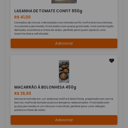
LASANHA DE TOMATE CONFIT 650g
R$ 41,00
Camadas de massa intercaladas com tomate confit, molho branco cremoso,
mussarela e parmesão, finalizadas com queijo gratinado. Uma combinação
delicada, aromática e cheia de sabor, perfeita para quem aprecia uma
lasanha leve e sofisticada.
Adicionar
MACARRÃO Á BOLONHESA 450g
R$ 26,90
Massa envolvida em um saboroso molho à bolonhesa, preparado com carne
bovina, molho de tomate caseiro e temperos selecionados. Finalizado com
queijo parmesão, é um clássico irresistível, perfeito para uma refeição
prática e cheia de sabor.
Adicionar