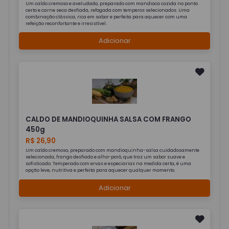
Um caldo cremoso e aveludado, preparado com mandioca cozida no ponto
certo e carne seca desfiada, refogada com temperos selecionados. Uma
combinação clássica, rica em sabor e perfeita para aquecer com uma
refeição reconfortante e irresistível.
Adicionar
CALDO DE MANDIOQUINHA SALSA COM FRANGO
450g
R$ 26,90
Um caldo cremoso, preparado com mandioquinha-salsa cuidadosamente
selecionada, frango desfiado e alho-poró, que traz um sabor suave e
sofisticado. Temperado com ervas e especiarias na medida certa, é uma
opção leve, nutritiva e perfeita para aquecer qualquer momento.
Adicionar