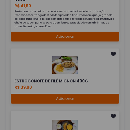
R$ 41,90
Purê cremoso de batata-doce, rico em carboidratos de lenta absorção,
recheado com frango desfiado temperado e finalizado com queijo, granola
salgada funcional e mix de sementes. Uma refeição equilibrada, nutritiva e
cheia de sabor, perfeita para quem busca praticidade sem abrir mão de
uma alimentação saudável.
Adicionar
ESTROGONOFE DE FILÉ MIGNON 400G
R$ 39,90
Adicionar