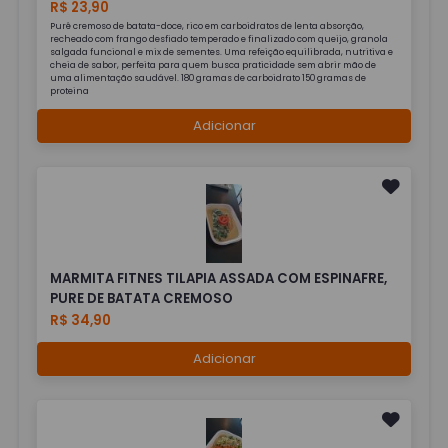
R$ 23,90
Purê cremoso de batata-doce, rico em carboidratos de lenta absorção,
recheado com frango desfiado temperado e finalizado com queijo, granola
salgada funcional e mix de sementes. Uma refeição equilibrada, nutritiva e
cheia de sabor, perfeita para quem busca praticidade sem abrir mão de
uma alimentação saudável. 180 gramas de carboidrato 150 gramas de
proteina
Adicionar
MARMITA FITNES TILAPIA ASSADA COM ESPINAFRE,
PURE DE BATATA CREMOSO
R$ 34,90
Adicionar