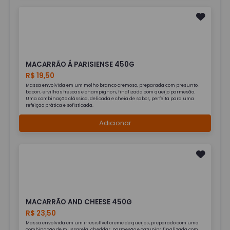
MACARRÃO Á PARISIENSE 450G
R$ 19,50
Massa envolvida em um molho branco cremoso, preparada com presunto,
bacon, ervilhas frescas e champignon, finalizada com queijo parmesão.
Uma combinação clássica, delicada e cheia de sabor, perfeita para uma
refeição prática e sofisticada.
Adicionar
MACARRÃO AND CHEESE 450G
R$ 23,50
Massa envolvida em um irresistível creme de queijos, preparado com uma
combinação de mussarela, cheddar, parmesão e catupiry, finalizada com