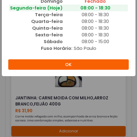
Domingo
Fechado
Segunda-feira (Hoje)
08:00 - 18:30
Terça-feira
08:00 - 18:30
Quarta-feira
08:00 - 18:30
JANTINHA: CARNE DE PANELA COM MANDIOCA,
Quinta-feira
08:00 - 18:30
ARROZ BRANCO E CREME
Sexta-feira
08:00 - 18:30
R$ 24,90
Sábado
08:00 - 15:00
Fuso Horário:
São Paulo
Adicionar
OK
JANTINHA: CARNE MOIDA COM MILHO,ARROZ
BRANCO,FEIJÃO 400G
R$ 31,90
Carne moída refogada com milho, acompanhada de arroz branco e feijão
carioca. Uma combinação simples, saborosa e nutritiva.
Adicionar