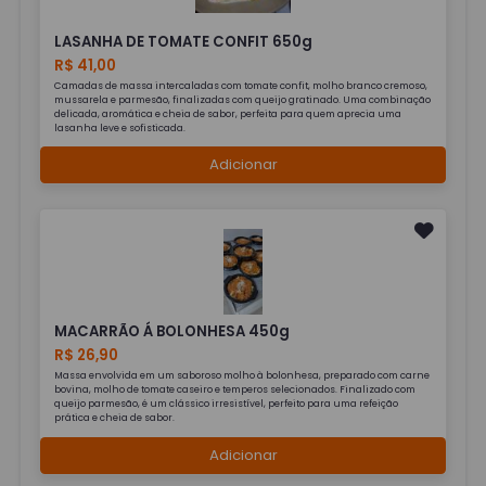
LASANHA DE TOMATE CONFIT 650g
R$ 41,00
Camadas de massa intercaladas com tomate confit, molho branco cremoso,
mussarela e parmesão, finalizadas com queijo gratinado. Uma combinação
delicada, aromática e cheia de sabor, perfeita para quem aprecia uma
lasanha leve e sofisticada.
Adicionar
MACARRÃO Á BOLONHESA 450g
R$ 26,90
Massa envolvida em um saboroso molho à bolonhesa, preparado com carne
bovina, molho de tomate caseiro e temperos selecionados. Finalizado com
queijo parmesão, é um clássico irresistível, perfeito para uma refeição
prática e cheia de sabor.
Adicionar