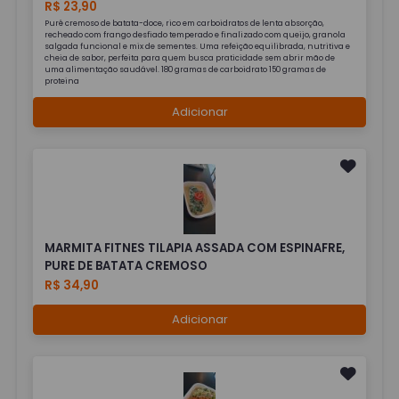
R$ 23,90
Purê cremoso de batata-doce, rico em carboidratos de lenta absorção,
recheado com frango desfiado temperado e finalizado com queijo, granola
salgada funcional e mix de sementes. Uma refeição equilibrada, nutritiva e
cheia de sabor, perfeita para quem busca praticidade sem abrir mão de
uma alimentação saudável. 180 gramas de carboidrato 150 gramas de
proteina
Adicionar
MARMITA FITNES TILAPIA ASSADA COM ESPINAFRE,
PURE DE BATATA CREMOSO
R$ 34,90
Adicionar