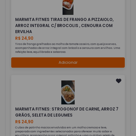
MARMITA FITNES TIRAS DE FRANGO A PIZZAIOLO,
ARROZ INTEGRAL C/ BROCOLIS , CENOURA COM
ERVILHA
R$ 24,90
Tiras de frango grelhadas ao molho de tomate caseiro, com queijo e ervas,
acompanhadas de arroz integral com brócolis e cenoura com ervilhas. Uma
refeição leve, equilibrada e saborosa.
Adicionar
MARMITA FITNES: STROGONOF DE CARNE, ARROZ 7
GRÃOS, SELETA DE LEGUMES
R$ 24,90
Cubos de patinho macios envolvidos em um molho cremoso e leve,
preparado com ingredientes selecionados para oferecer muito sabor e
equilíbrio. Acompanha arroz integral soltinho e uma nutritiva seleta de