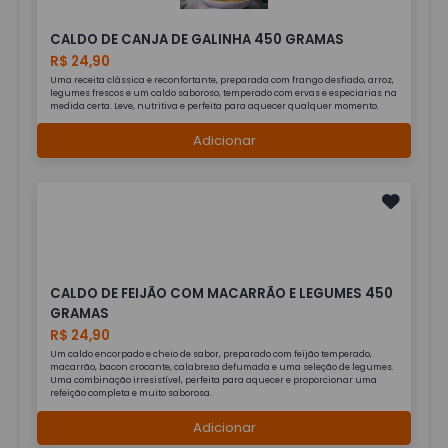
CALDO DE CANJA DE GALINHA 450 GRAMAS
R$ 24,90
Uma receita clássica e reconfortante, preparada com frango desfiado, arroz,
legumes frescos e um caldo saboroso, temperado com ervas e especiarias na
medida certa. Leve, nutritiva e perfeita para aquecer qualquer momento.
Adicionar
CALDO DE FEIJÃO COM MACARRÃO E LEGUMES 450
GRAMAS
R$ 24,90
Um caldo encorpado e cheio de sabor, preparado com feijão temperado,
macarrão, bacon crocante, calabresa defumada e uma seleção de legumes.
Uma combinação irresistível, perfeita para aquecer e proporcionar uma
refeição completa e muito saborosa.
Adicionar