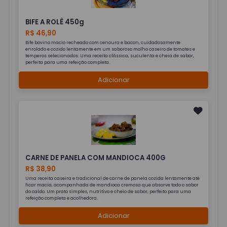
BIFE A ROLÊ 450g
R$ 46,90
Bife bovino macio recheado com cenoura e bacon, cuidadosamente
enrolado e cozido lentamente em um saboroso molho caseiro de tomates e
temperos selecionados. Uma receita clássica, suculenta e cheia de sabor,
perfeita para uma refeição completa.
Adicionar
CARNE DE PANELA COM MANDIOCA 400G
R$ 38,90
Uma receita caseira e tradicional de carne de panela cozida lentamente até
ficar macia, acompanhada de mandioca cremosa que absorve todo o sabor
do caldo. Um prato simples, nutritivo e cheio de sabor, perfeito para uma
refeição completa e acolhedora.
Adicionar