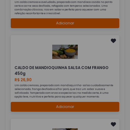
Um caldo cremoso e aveludado, preparado com mandioca cozida no ponto
certo e carne seca desfiada, refogada com temperos selecionados. Uma
combinação clássica, rica em sabor e perfeita para aquecer com uma
refeição reconfortante e irresistível.
Adicionar
CALDO DE MANDIOQUINHA SALSA COM FRANGO
450g
R$ 26,90
Um caldo cremoso, preparado com mandioquinha-salsa cuidadosamente
selecionada, frango desfiado e alho-poró, que traz um sabor suave e
sofisticado. Temperado com ervas e especiarias na medida certa, é uma
opção leve, nutritiva e perfeita para aquecer qualquer momento.
Adicionar