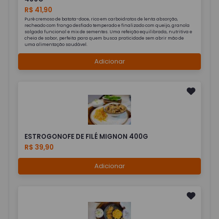
R$ 41,90
Purê cremoso de batata-doce, rico em carboidratos de lenta absorção,
recheado com frango desfiado temperado e finalizado com queijo, granola
salgada funcional e mix de sementes. Uma refeição equilibrada, nutritiva e
cheia de sabor, perfeita para quem busca praticidade sem abrir mão de
uma alimentação saudável.
Adicionar
ESTROGONOFE DE FILÉ MIGNON 400G
R$ 39,90
Adicionar