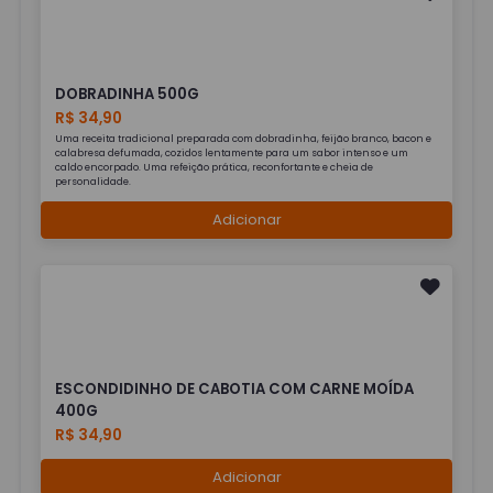
DOBRADINHA 500G
R$ 34,90
Uma receita tradicional preparada com dobradinha, feijão branco, bacon e
calabresa defumada, cozidos lentamente para um sabor intenso e um
caldo encorpado. Uma refeição prática, reconfortante e cheia de
personalidade.
Adicionar
ESCONDIDINHO DE CABOTIA COM CARNE MOÍDA
400G
R$ 34,90
Adicionar