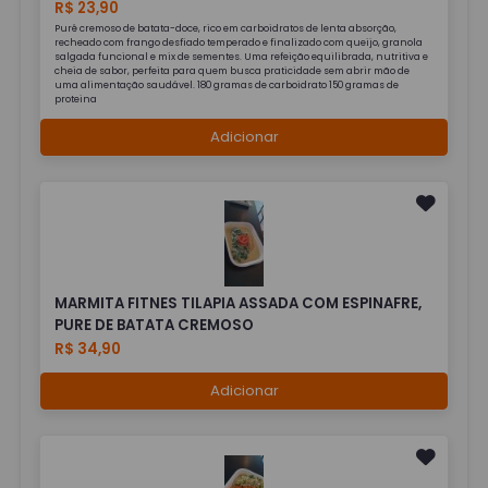
R$ 23,90
Purê cremoso de batata-doce, rico em carboidratos de lenta absorção,
recheado com frango desfiado temperado e finalizado com queijo, granola
salgada funcional e mix de sementes. Uma refeição equilibrada, nutritiva e
cheia de sabor, perfeita para quem busca praticidade sem abrir mão de
uma alimentação saudável. 180 gramas de carboidrato 150 gramas de
proteina
Adicionar
MARMITA FITNES TILAPIA ASSADA COM ESPINAFRE,
PURE DE BATATA CREMOSO
R$ 34,90
Adicionar