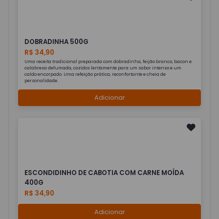
DOBRADINHA 500G
R$ 34,90
Uma receita tradicional preparada com dobradinha, feijão branco, bacon e
calabresa defumada, cozidos lentamente para um sabor intenso e um
caldo encorpado. Uma refeição prática, reconfortante e cheia de
personalidade.
Adicionar
ESCONDIDINHO DE CABOTIA COM CARNE MOÍDA
400G
R$ 34,90
Adicionar