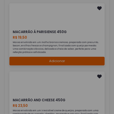
MACARRÃO Á PARISIENSE 450G
R$ 19,50
Massa envolvida em um molho branco cremoso, preparada com presunto,
bacon, ervilhas frescas e champignon, finalizada com queijo parmesão.
Uma combinação clássica, delicada e cheia de sabor, perfeita para uma
refeição prática e sofisticada.
Adicionar
MACARRÃO AND CHEESE 450G
R$ 23,50
Massa envolvida em um irresistível creme de queijos, preparado com uma
combinação de mussarela, cheddar, parmesão e catupiry, finalizada com