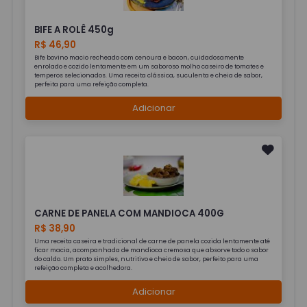
BIFE A ROLÊ 450g
R$ 46,90
Bife bovino macio recheado com cenoura e bacon, cuidadosamente
enrolado e cozido lentamente em um saboroso molho caseiro de tomates e
temperos selecionados. Uma receita clássica, suculenta e cheia de sabor,
perfeita para uma refeição completa.
Adicionar
CARNE DE PANELA COM MANDIOCA 400G
R$ 38,90
Uma receita caseira e tradicional de carne de panela cozida lentamente até
ficar macia, acompanhada de mandioca cremosa que absorve todo o sabor
do caldo. Um prato simples, nutritivo e cheio de sabor, perfeito para uma
refeição completa e acolhedora.
Adicionar