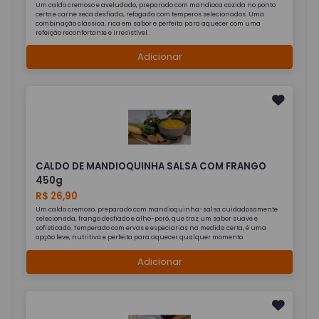
Um caldo cremoso e aveludado, preparado com mandioca cozida no ponto
certo e carne seca desfiada, refogada com temperos selecionados. Uma
combinação clássica, rica em sabor e perfeita para aquecer com uma
refeição reconfortante e irresistível.
Adicionar
CALDO DE MANDIOQUINHA SALSA COM FRANGO
450g
R$ 26,90
Um caldo cremoso, preparado com mandioquinha-salsa cuidadosamente
selecionada, frango desfiado e alho-poró, que traz um sabor suave e
sofisticado. Temperado com ervas e especiarias na medida certa, é uma
opção leve, nutritiva e perfeita para aquecer qualquer momento.
Adicionar