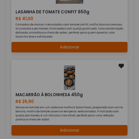
LASANHA DE TOMATE CONFIT 650g
R$ 41,00
Camadas de massa intercaladas com tomate confit, molho branco cremoso,
mussarela e parmesão, finalizadas com queijo gratinado. Uma combinação
delicada, aromática e cheia de sabor, perfeita para quem aprecia uma
lasanha leve e sofisticada.
Adicionar
MACARRÃO Á BOLONHESA 450g
R$ 26,90
Massa envolvida em um saboroso molho à bolonhesa, preparado com carne
bovina, molho de tomate caseiro e temperos selecionados. Finalizado com
queijo parmesão, é um clássico irresistível, perfeito para uma refeição
prática e cheia de sabor.
Adicionar