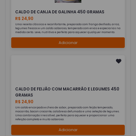
CALDO DE CANJA DE GALINHA 450 GRAMAS
R$ 24,90
Uma receita clássica e reconfortante, preparada com frango desfiado, arroz,
legumes frescos e um caldo saboroso, temperado com ervas e especiarias na
medida certa. Leve, nutritiva e perfeita para aquecer qualquer momento.
Adicionar
CALDO DE FEIJÃO COM MACARRÃO E LEGUMES 450
GRAMAS
R$ 24,90
Um caldo encorpado e cheio de sabor, preparado com feijão temperado,
macarrão, bacon crocante, calabresa defumada e uma seleção de legumes.
Uma combinação irresistível, perfeita para aquecer e proporcionar uma
refeição completa e muito saborosa.
Adicionar