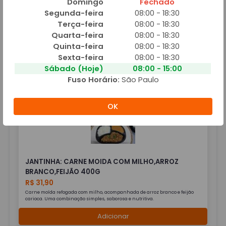
Domingo
Fechado
Segunda-feira
08:00 - 18:30
Terça-feira
08:00 - 18:30
Quarta-feira
08:00 - 18:30
JANTINHA: CARNE DE PANELA COM MANDIOCA,
Quinta-feira
08:00 - 18:30
ARROZ BRANCO E CREME
Sexta-feira
08:00 - 18:30
R$ 24,90
Sábado (Hoje)
08:00 - 15:00
Fuso Horário:
São Paulo
Adicionar
OK
JANTINHA: CARNE MOIDA COM MILHO,ARROZ
BRANCO,FEIJÃO 400G
R$ 31,90
Carne moída refogada com milho, acompanhada de arroz branco e feijão
carioca. Uma combinação simples, saborosa e nutritiva.
Adicionar