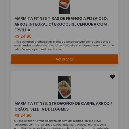
MARMITA FITNES TIRAS DE FRANGO A PIZZAIOLO,
ARROZ INTEGRAL C/ BROCOLIS , CENOURA COM
ERVILHA
R$ 24,90
Tiras de frango grelhadas ao molho de tomate caseiro, com queijo e ervas,
acompanhadas de arroz integral com brócolis e cenoura com ervilhas. Uma
refeição leve, equilibrada e saborosa.
Adicionar
MARMITA FITNES: STROGONOF DE CARNE, ARROZ 7
GRÃOS, SELETA DE LEGUMES
R$ 24,90
Cubos de patinho macios envolvidos em um molho cremoso e leve,
preparado com ingredientes selecionados para oferecer muito sabor e
equilíbrio. Acompanha arroz integral soltinho e uma nutritiva seleta de