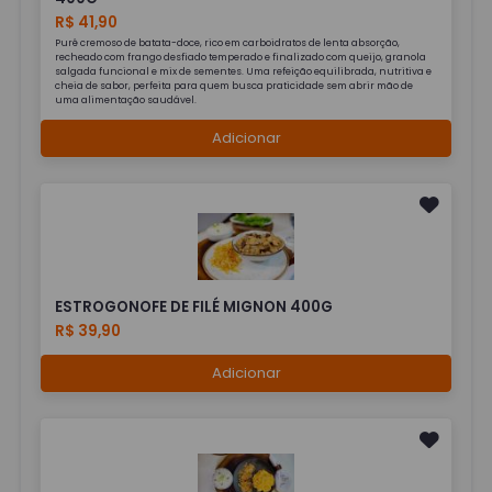
R$ 41,90
Purê cremoso de batata-doce, rico em carboidratos de lenta absorção,
recheado com frango desfiado temperado e finalizado com queijo, granola
salgada funcional e mix de sementes. Uma refeição equilibrada, nutritiva e
cheia de sabor, perfeita para quem busca praticidade sem abrir mão de
uma alimentação saudável.
Adicionar
ESTROGONOFE DE FILÉ MIGNON 400G
R$ 39,90
Adicionar